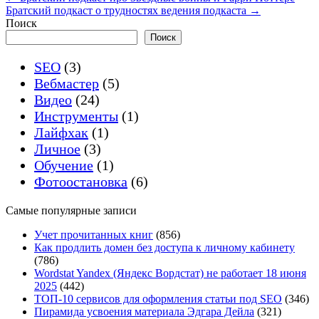
Братский подкаст о трудностях ведения подкаста
→
Поиск
Поиск
SEO
(3)
Вебмастер
(5)
Видео
(24)
Инструменты
(1)
Лайфхак
(1)
Личное
(3)
Обучение
(1)
Фотоостановка
(6)
Самые популярные записи
Учет прочитанных книг
(856)
Как продлить домен без доступа к личному кабинету
(786)
Wordstat Yandex (Яндекс Вордстат) не работает 18 июня
2025
(442)
ТОП-10 сервисов для оформления статьи под SEO
(346)
Пирамида усвоения материала Эдгара Дейла
(321)