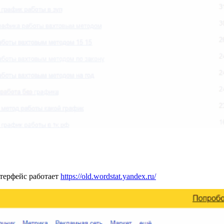
нтерфейс работает
https://old.wordstat.yandex.ru/